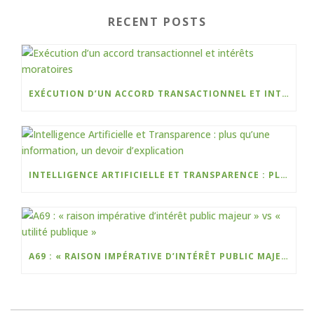
e
e
te
l
t
RECENT POSTS
dI
b
r
n
o
o
EXÉCUTION D’UN ACCORD TRANSACTIONNEL ET INTÉRÊTS MORATOIRES
k
INTELLIGENCE ARTIFICIELLE ET TRANSPARENCE : PLUS QU’UNE INFORMATION, UN DEVOIR D’EXPLICATION
A69 : « RAISON IMPÉRATIVE D’INTÉRÊT PUBLIC MAJEUR » VS « UTILITÉ PUBLIQUE »