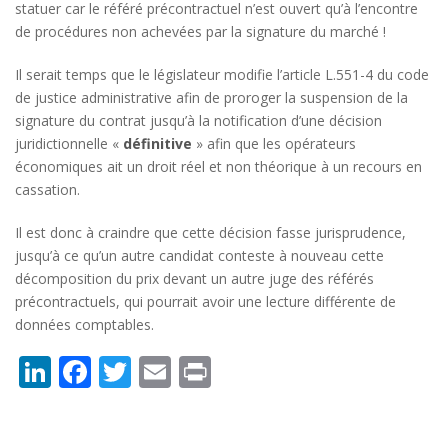
statuer car le référé précontractuel n’est ouvert qu’à l’encontre
de procédures non achevées par la signature du marché !
Il serait temps que le législateur modifie l’article L.551-4 du code
de justice administrative afin de proroger la suspension de la
signature du contrat jusqu’à la notification d’une décision
juridictionnelle «
définitive
» afin que les opérateurs
économiques ait un droit réel et non théorique à un recours en
cassation.
Il est donc à craindre que cette décision fasse jurisprudence,
jusqu’à ce qu’un autre candidat conteste à nouveau cette
décomposition du prix devant un autre juge des référés
précontractuels, qui pourrait avoir une lecture différente de
données comptables.
Li
F
T
E
P
n
a
w
m
ri
k
c
it
ai
n