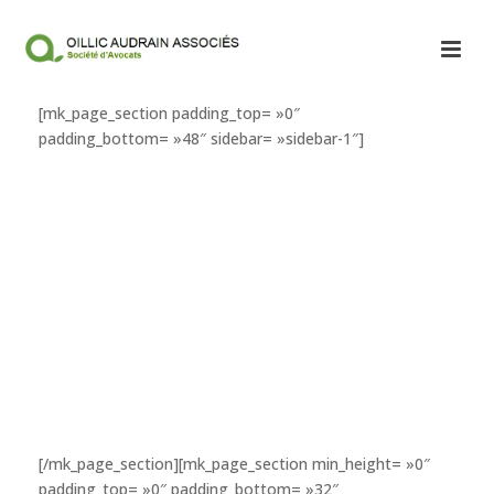
[mk_page_section padding_top= »0″
padding_bottom= »48″ sidebar= »sidebar-1″]
[/mk_page_section][mk_page_section min_height= »0″
padding_top= »0″ padding_bottom= »32″