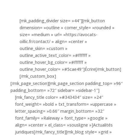
Par courriel
francois@avocats-oillic.fr
[mk_padding_divider size= »44″][mk_button
dimension= »outline » corner_style= »rounded »
size= »medium » url= »https://avocats-
oillic.fr/contact/ » align= »center »
outline_skin= »custom »
outline_active_text_color= »#ffffff »
outline_hover_bg_color= »#ffffff »
outline_hover_color= »#5cae49″]Écrire[/mk_button]
[/mk_custom_box]
[/mk_page_section][mk_page_section padding_top= »96″
padding_bottom= »72″ sidebar= »sidebar-1″]
[mk_fancy_title color= »#343434″ size= »24″
font_weight= »bold » txt_transform= »uppercase »
letter_spacing= »0.66″ margin_bottom= »32″
font_family= »Raleway » font_type= »google »
align= »center » el_class= »sousligne »]Actualités
juridiques[/mk_fancy_title][mk_blog style= »grid »