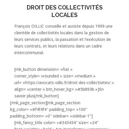
DROIT DES COLLECTIVITÉS
LOCALES
François OILLIC conseille et assiste depuis 1999 une
clientèle de collectivités locales dans la gestion de
leurs services publics, la passation et l’exécution de
leurs contrats, et leurs relations dans un cadre
intercommunal.
[mk_button dimension= »flat »
corner_style= »rounded » size= »medium »
url= »https://avocats-oillic.fr/droit-des-collectivites/ »
align= »center » btn_hover_bg= »#5b893b »]En
savoir plus[/mk_button]
[/mk_page_section][mk_page_section
bg_color= »#f4f4f4″ padding_top= »100″
padding_bottom= »0″ sidebar= »sidebar-1″]
[mk_fancy_title color= »#343434″ size= »24″