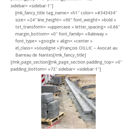
sidebar= »sidebar-1″]
[mk_fancy_title tag_name= »h1″ color= »#343434″
size= »24″ line_height= »90″ font_weight= »bold »
txt_transform= »uppercase » letter_spacing= »0.66″
margin_bottom= »0″ font_family= »Raleway »
font_type= »google » align= »center »
el_class= »sousligne »]François OILLIC – Avocat au
Barreau de Nantes[/mk_fancy_title]
[/mk_page_section][mk_page_section padding_top= »0″
padding_bottom= »72″ sidebar= »sidebar-1″]