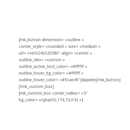
Par téléphone
Au 02 40 32 05 80
du lundi au vendredi de 9h à 13h
et de 14h à 19h
[mk_button dimension= »outline »
corner_style= »rounded » size= »medium »
url= »tel:0240320580″ align= »center »
outline_skin= »custom »
outline_active_text_color= »#ffffff »
outline_hover_bg_color= »#ffffff »
outline_hover_color= »#5cae49″]Appeler[/mk_button]
[/mk_custom_box]
[mk_custom_box corner_radius= »3″
bg_color= »rgba(92,174,73,0.9) »]