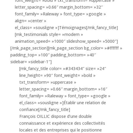
font_weight= »bold » txt_transform= »uppercase »
letter_spacing= »0.66″ margin_bottom= »32″
font_family= »Raleway » font_type= »google »
align= »center »
el_class= »sousligne »]Témoignages[/mk_fancy_title]
[mk_testimonials style= »modern »
animation_speed= »1000″ slideshow_speed= »5000″]
[/mk_page_section][mk_page_section bg_color= »#ffffff »
padding_top= »100″ padding_bottom= »40″
sidebar= »sidebar-1″]
[mk_fancy_title color= »#343434″ size= »24″
line_height= »90″ font_weight= »bold »
txt_transform= »uppercase »
letter_spacing= »0.66″ margin_bottom= »16″
font_family= »Raleway » font_type= »google »
el_class= »sousligne »]Établir une relation de
confiance[/mk_fancy_title]
François OILLIC dispose d’une double
connaissance et expérience des collectivités
locales et des entreprises qui le positionne