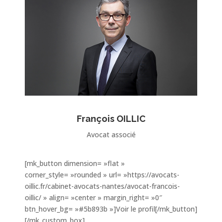
François OILLIC
Avocat associé
[mk_button dimension= »flat »
corner_style= »rounded » url= »https://avocats-
oillic.fr/cabinet-avocats-nantes/avocat-francois-
oillic/ » align= »center » margin_right= »0″
btn_hover_bg= »#5b893b »]Voir le profil[/mk_button]
[/mk_custom_box]