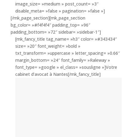
image_size= »medium » post_count= »3″
disable_meta= »false » pagination= »false »]
[/mk_page_section][mk_page_section
bg_color= »#f4f4f4″ padding_top= »96″
padding_bottom= »72″ sidebar= »sidebar-1″]
[mk_fancy_title tag_name= »h3″ color= »#343434″
size= »20″ font_weight= »bold »
txt_transform= »uppercase » letter_spacing= »0.66″
margin_bottom= »24″ font_family= »Raleway »
font_type= »google » el_class= »sousligne »]Votre
cabinet d’avocat à Nantes[/mk_fancy_title]