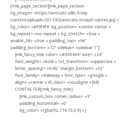
[/mk_page_section][mk_page_section
bg_image= »https://avocats-oillic.fr/wp-
content/uploads/2017/02/avocats-orvault-nantes.jpg »
bg_color= »#f4f4f4″ bg_position= »center center »
bg_repeat= »no-repeat » bg_stretch= »true »
enable_3d= »true » padding_top= »96″
padding_bottom= »72″ sidebar= »sidebar-1″]
[mk_fancy_title color= »#343434″ size= »24″
font_weight= »bold » txt_transform= »uppercase »
letter_spacing= »0.66″ margin_bottom= »32″
font_family= »Raleway » font_type= »google »
align= »center » el_class= »sousligne »]ME
CONTACTER[/mk_fancy_title]
[mk_custom_box corner_radius= »3″
padding_horizental= »0″
bg_color= »rgba(92,174,73,0.9) »]